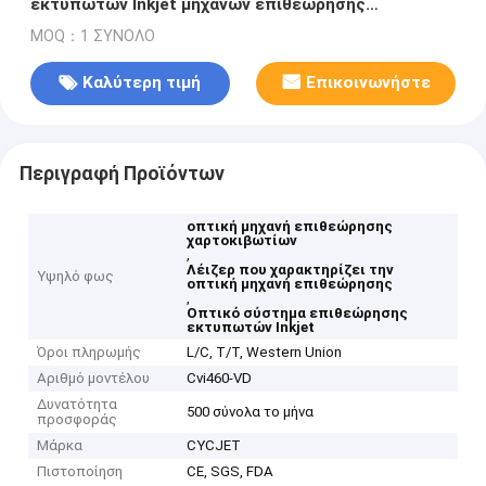
εκτυπωτών Inkjet μηχανών επιθεώρησης
χαρακτηρίζοντας τη μηχανή
MOQ：1 ΣΥΝΟΛΟ
Καλύτερη τιμή
Επικοινωνήστε
Περιγραφή Προϊόντων
οπτική μηχανή επιθεώρησης
χαρτοκιβωτίων
,
Λέιζερ που χαρακτηρίζει την
Υψηλό φως
οπτική μηχανή επιθεώρησης
,
Οπτικό σύστημα επιθεώρησης
εκτυπωτών Inkjet
Όροι πληρωμής
L/C, T/T, Western Union
Αριθμό μοντέλου
Cvi460-VD
Δυνατότητα
500 σύνολα το μήνα
προσφοράς
Μάρκα
CYCJET
Πιστοποίηση
CE, SGS, FDA