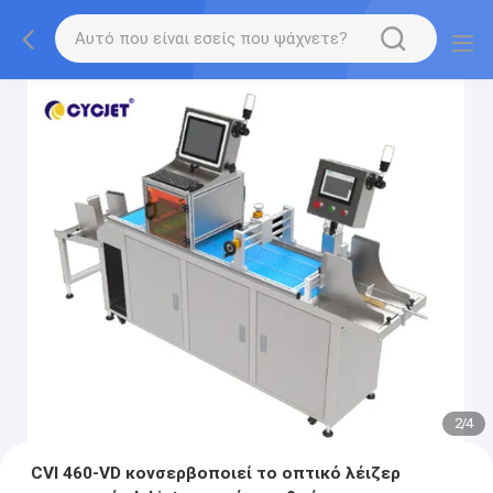
2
/
4
CVI 460-VD κονσερβοποιεί το οπτικό λέιζερ