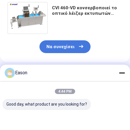
CVI 460-VD κονσερβοποιεί το
οπτικό λέιζερ εκτυπωτών
Inkjet μηχανών επιθεώρησης
χαρακτηρίζοντας τη μηχανή
Να συνεχίσει
Συνιστώμενα Προϊόντα
Eason
4:44 PM
Good day, what product are you looking for?
Οπτικό σύστημα
CYCJET CVI