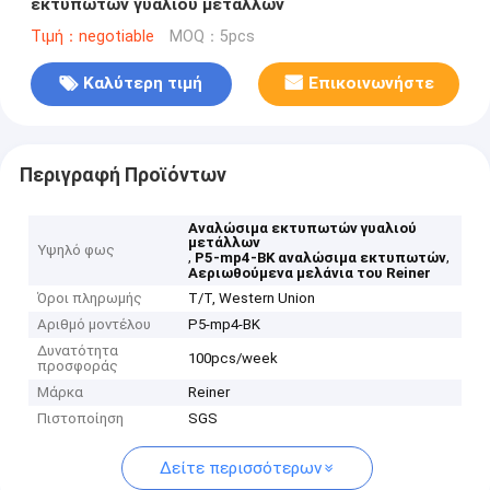
εκτυπωτών γυαλιού μετάλλων
Τιμή：negotiable
MOQ：5pcs
Καλύτερη τιμή
Επικοινωνήστε
Περιγραφή Προϊόντων
Αναλώσιμα εκτυπωτών γυαλιού
μετάλλων
Υψηλό φως
,
,
P5-mp4-BK αναλώσιμα εκτυπωτών
Αεριωθούμενα μελάνια του Reiner
Όροι πληρωμής
T/T, Western Union
Αριθμό μοντέλου
P5-mp4-BK
Δυνατότητα
100pcs/week
προσφοράς
Μάρκα
Reiner
Πιστοποίηση
SGS
Δείτε περισσότερων