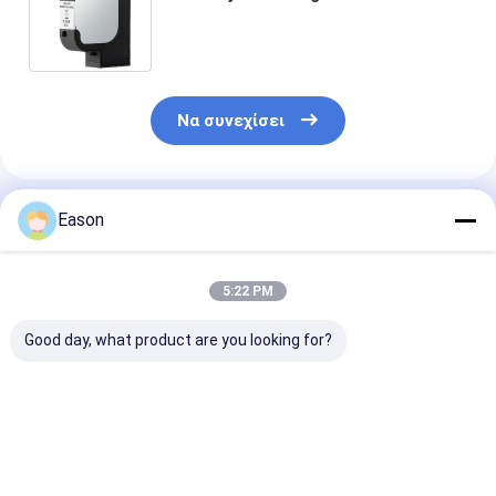
γυαλιού μετάλλων
Να συνεχίσει
Συνιστώμενα Προϊόντα
Eason
5:22 PM
Good day, what product are you looking for?
Paper Red Printer
Προσαρμόσιμο Xaar
Κεφάλι εκτύ
Consumables Carton
128 κεφαλή
XAAR για το
Box CYCJET Oil
εκτύπωσης με την
πρότυπο 128
Based Printing Ink
ελεύθερη
ανώτατο 18m