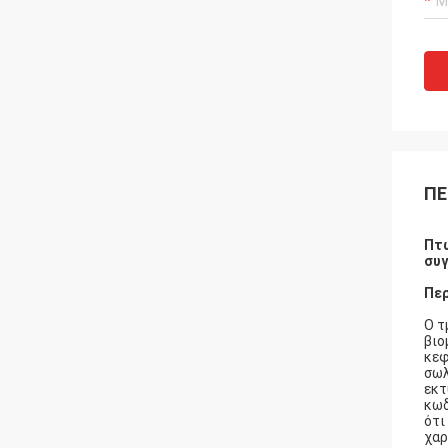
ΠΕ
Πτώ
συ
Πε
Ο τ
βιο
κεφ
σωλ
εκτ
κωδ
ότι
χαρ