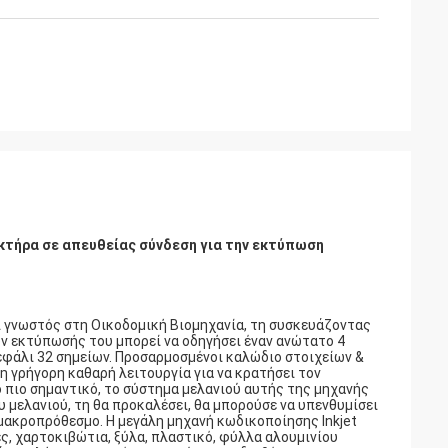
κτήρα σε απευθείας σύνδεση για την εκτύπωση
 γνωστός στη Οικοδομική Βιομηχανία, τη συσκευάζοντας
ών εκτύπωσής του μπορεί να οδηγήσει έναν ανώτατο 4
 κεφάλι 32 σημείων. Προσαρμοσμένοι καλώδιο στοιχείων &
η γρήγορη καθαρή λειτουργία για να κρατήσει τον
ο πιο σημαντικό, το σύστημα μελανιού αυτής της μηχανής
υ μελανιού, τη θα προκαλέσει, θα μπορούσε να υπενθυμίσει
 μακροπρόθεσμο.
Η μεγάλη μηχανή κωδικοποίησης Inkjet
, χαρτοκιβώτια, ξύλα, πλαστικό, φύλλα αλουμινίου