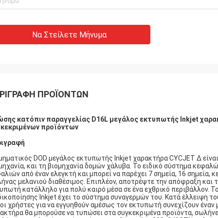
Να Στείλετε Μήνυμα
ΡΙΓΡΑΦΉ ΠΡΟΪΌΝΤΩΝ
σης κατόπιν παραγγελίας D16L μεγάλος εκτυπωτής Inkjet χαρα
γκεκριμένων προϊόντων
ριγραφή
μηματικός DOD μεγάλος εκτυπωτής Inkjet χαρακτήρα CYCJET Δ είναι
μηχανία, και τη βιομηχανία δομών χάλυβα. Το ειδικό σύστημα κεφαλ
αλιών από έναν ελεγκτή και μπορεί να παρέχει 7 σημεία, 16 σημεία,
ήνας μελανιού διαθέσιμος. Επιπλέον, αποτρέψτε την απόφραξη και τ
υπωτή κατάλληλο για πολύ καιρό μέσα σε ένα εχθρικό περιβάλλον. Τ
ικοποίησης Inkjet έχει το σύστημα συναγερμών του. Κατά έλλειψη το
 οι χρήστες για να εγγυηθούν αμέσως τον εκτυπωτή συνεχίζουν έναν
ακτήρα θα μπορούσε να τυπώσει στα συγκεκριμένα προϊόντα, σωλήνες