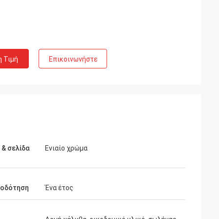
η Τιμή
Επικοινωνήστε
& σελίδα
Ενιαίο χρώμα
ιοδότηση
Ένα έτος