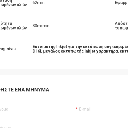
άσταση
62mm
Εφαρμ
πωμένων υλών
χύτητα
Απόστ
80m/min
πωμένων υλών
τυπωμ
Εκτυπωτής Inkjet για την εκτύπωση συγκεκριμ
σημαίνω
D16L μεγάλος εκτυπωτής Inkjet χαρακτήρα
,
εκτ
ΉΣΤΕ ΈΝΑ ΜΉΝΥΜΑ