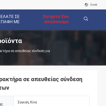
Greek
 ΕΛΆΤΕ ΣΕ
Ζητήστε Ένα
ΕΠΑΦΉ ΜΕ
Απόσπασμα
ροϊόντα
描
κτήρα σε απευθείας σύνδεση για
述
ρακτήρα σε απευθείας σύνδεση
ντων
Σαγκάη, Κίνα
ής