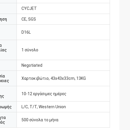
CYCJET
ηση
CE, SGS
D16L
υ
α
ίας
1 σύνολο
Negotiated
σία
Χαρτοκιβώτιο, 43x43x33cm, 13KG
ειες
10-12 εργάσιμες ημέρες
ης
ρωμής
L/C, T/T, Western Union
ητα
500 σύνολα το μήνα
άς