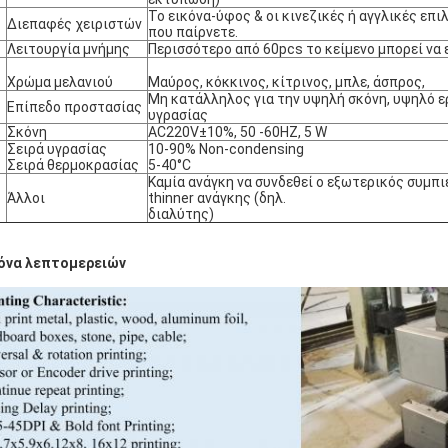
Το εικόνα-ύφος & οι κινεζικές ή αγγλικές επιλ
Διεπαφές χειριστών
που παίρνετε.
Λειτουργία μνήμης
Περισσότερο από 60pcs το κείμενο μπορεί να 
Χρώμα μελανιού
Μαύρος, κόκκινος, κίτρινος, μπλε, άσπρος,
Μη κατάλληλος για την υψηλή σκόνη, υψηλό 
Επίπεδο προστασίας
υγρασίας
Σκόνη
AC220V±10%, 50 -60HZ, 5 W
Σειρά υγρασίας
10-90% Non-condensing
Σειρά θερμοκρασίας
5-40°C
Καμία ανάγκη να συνδεθεί ο εξωτερικός συμπι
Άλλοι
thinner ανάγκης (δηλ.
διαλύτης)
όνα λεπτομερειών