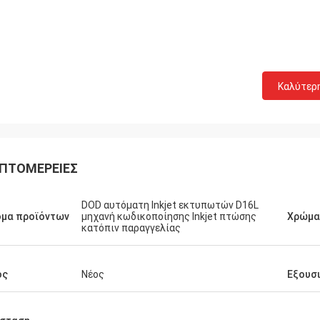
Καλύτερ
ΠΤΟΜΈΡΕΙΕΣ
DOD αυτόματη Inkjet εκτυπωτών D16L
ομα προϊόντων
μηχανή κωδικοποίησης Inkjet πτώσης
Χρώμα 
κατόπιν παραγγελίας
ος
Νέος
Εξουσ