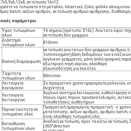
,7x5,9x6,12x8, εκτύπωση 16x12
ρέστε να τυπώσετε στο μέταλλο, πλαστικό, ξύλο, φύλλο αλουμινίου 
θμός batch, αύξων αριθμός, εκτύπωση αριθμού αρίθμησης, διαθέσιμη
νικές παράμετροι
Ύψος τυπωμένων
16 σημεία (πρότυπο: D16L): Ανώτατο ύψος π
υλών
εκτύπωση δύο γραμμών
Διάστημα
810mm
τυπωμένων υλών
εκτύπωση ανώτατων δύο γραμμών αριθμών, ή α
τυποποιημένη βάση δεδομένων των κινεζικών
αγγλικού γράμματος, μόνη απλή γραφική παρά
Βασική διαμόρφωση
εξωτερική πηγή αερίου, ελεύθερη
εξουσιοδότηση για ένα έτος.
Ταχύτητα
80m/min
τυπωμένων υλών
Λειτουργία
Σε πραγματικό χρόνο ημερομηνία ρολογιών, υ
λογισμικού
συχνότητα
Αγγλικό σύστημα λειτουργίας, καθυστέρηση 
Λειτουργία
πηγών, ύψος πηγών, προσανατολισμός, αυτοκ
λειτουργίας
τοποθετήσεις αισθητήρων.
Πραγματική ημερομηνία, πραγματική - ο χρόνο
Περιεκτικότητα σε
μετατόπισης, αύξων αριθμός, αριθμός batch, 
τυπωμένες ύλες
είναι ελεύθερη τυπωμένη ύλη.
Ανοδική εκτύπωση, προς τα κάτω εκτύπωση,
Κατεύθυνση
(360°direction
τυπωμένων υλών
εκτύπωση)