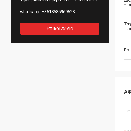
Τηλεφωνικό νούμερο :
+86 13585969623
Δι
τυ
whatsapp :
+8613585969623
Τα
Επικοινωνία
τυ
Επι
ΑΦ