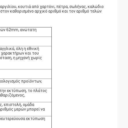
αργιλίου, κουτιά από χαρτόνι, πέτρα, σωλήνας, καλώδιο
 στον καθορισμένο αρχικό αριθμό και τον αριθμό τελών
ηγών 62mm, ανώτατη
γγλικά, όλη η εθνική
 χαρακτήρων και του
σταση, η μηχανή χωρίς
πολογισμός προϊόντων,
στην εκτύπωση, το πλάτος
αθαριζόμενος,
ς, επιστολή, ομάδα
αριθμός μερών μπορεί να
 δευτερεύουσα εκτύπωση