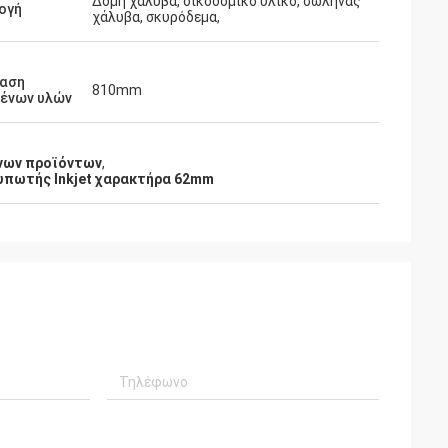
Δομή χάλυβα, οικοδομικό υλικό, σωλήνας
ογή
χάλυβα, σκυρόδεμα,
αση
810mm
ένων υλών
ένων προϊόντων
,
υπωτής Inkjet χαρακτήρα 62mm