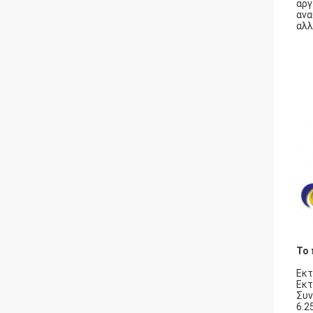
αργ
ανα
αλλ
Το 
Εκτ
Εκτ
Συν
6.2