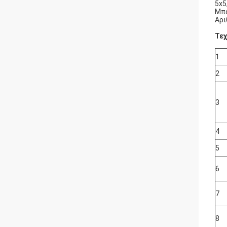
5x5
Μπο
Αρι
Τεχ
1
2
3
4
5
6
7
8