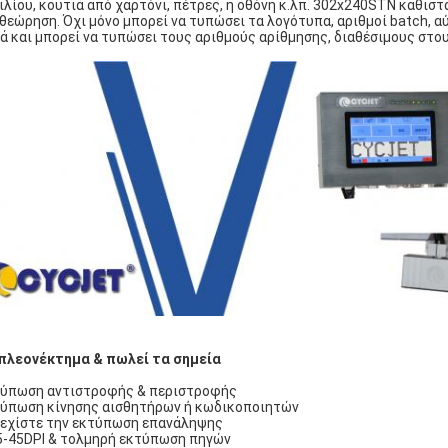
ιλίου, κουτιά από χαρτόνι, πέτρες, η οθόνη κ.λπ. 302x240STN καθισ
θεώρηση. Όχι μόνο μπορεί να τυπώσει τα λογότυπα, αριθμοί batch, αύ
ά και μπορεί να τυπώσει τους αριθμούς αρίθμησης, διαθέσιμους στο
πλεονέκτημα & πωλεί τα σημεία
ύπωση αντιστροφής & περιστροφής
ύπωση κίνησης αισθητήρων ή κωδικοποιητών
εχίστε την εκτύπωση επανάληψης
5-45DPI & τολμηρή εκτύπωση πηγών