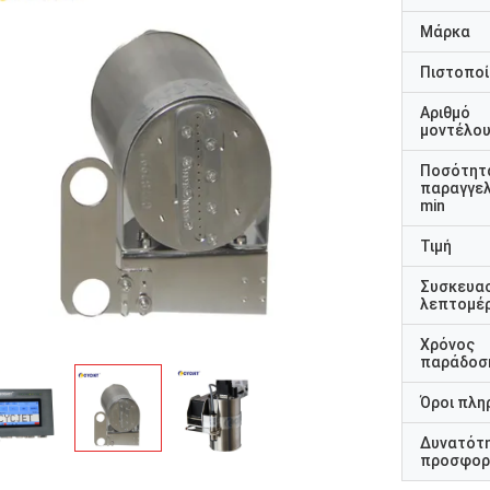
Μάρκα
Πιστοποί
Αριθμό
μοντέλο
Ποσότητ
παραγγελ
min
Τιμή
Συσκευα
λεπτομέρ
Χρόνος
παράδοσ
Όροι πλη
Δυνατότ
προσφορ