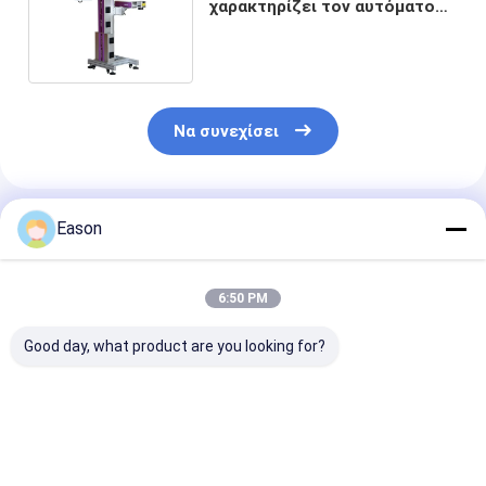
χαρακτηρίζει τον αυτόματο
30W LF30F εκτυπωτή
μηχανών
Να συνεχίσει
Συνιστώμενα Προϊόντα
Eason
6:50 PM
Good day, what product are you looking for?
Ηλεκτρονικό
CYCJET 5W Fly UV
7000mm/s Μη
εξοπλισμό
Laser Marking
κωδικοποίησ
σήμανσης με λέιζερ
Machine για
λέιζερ Fly Las