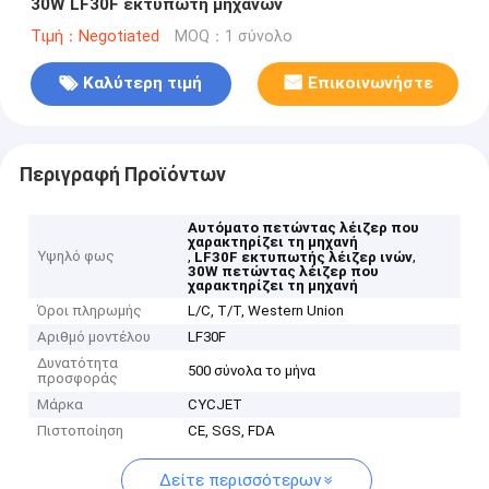
30W LF30F εκτυπωτή μηχανών
Τιμή：Negotiated
MOQ：1 σύνολο
Καλύτερη τιμή
Επικοινωνήστε
Περιγραφή Προϊόντων
Αυτόματο πετώντας λέιζερ που
χαρακτηρίζει τη μηχανή
Υψηλό φως
,
,
LF30F εκτυπωτής λέιζερ ινών
30W πετώντας λέιζερ που
χαρακτηρίζει τη μηχανή
Όροι πληρωμής
L/C, T/T, Western Union
Αριθμό μοντέλου
LF30F
Δυνατότητα
500 σύνολα το μήνα
προσφοράς
Μάρκα
CYCJET
Πιστοποίηση
CE, SGS, FDA
Δείτε περισσότερων