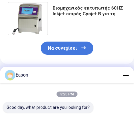
Βιομηχανικός εκτυπωτής 60HZ
Inkjet σειράς Cycjet Β για τη
συνεχή εκτύπωση γραμμών
παραγωγής
Να συνεχίσει
Συνιστώμενα Προϊόντα
Eason
3:25 PM
Good day, what product are you looking for?
Βιομηχανικός
Βιομηχανική
15 mm Βιομηχ