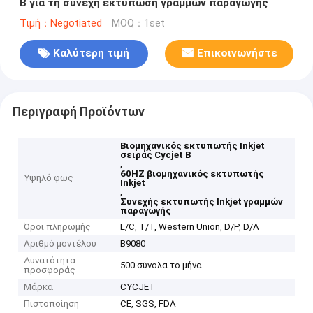
Β για τη συνεχή εκτύπωση γραμμών παραγωγής
Τιμή：Negotiated
MOQ：1set
Καλύτερη τιμή
Επικοινωνήστε
Περιγραφή Προϊόντων
Βιομηχανικός εκτυπωτής Inkjet
σειράς Cycjet Β
,
60HZ βιομηχανικός εκτυπωτής
Υψηλό φως
Inkjet
,
Συνεχής εκτυπωτής Inkjet γραμμών
παραγωγής
Όροι πληρωμής
L/C, T/T, Western Union, D/P, D/A
Αριθμό μοντέλου
B9080
Δυνατότητα
500 σύνολα το μήνα
προσφοράς
Μάρκα
CYCJET
Πιστοποίηση
CE, SGS, FDA