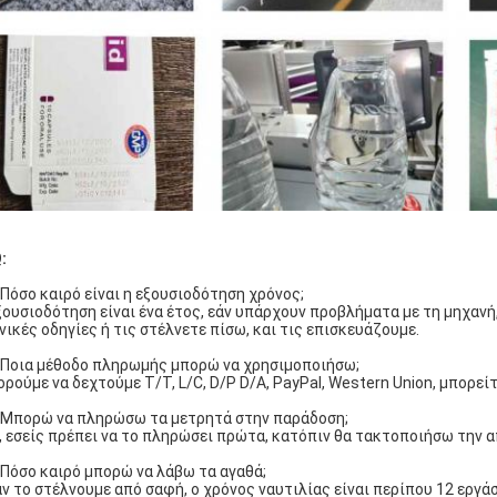
:
 Πόσο καιρό είναι η εξουσιοδότηση χρόνος;
ξουσιοδότηση είναι ένα έτος, εάν υπάρχουν προβλήματα με τη μηχανή,
νικές οδηγίες ή τις στέλνετε πίσω, και τις επισκευάζουμε.
 Ποια μέθοδο πληρωμής μπορώ να χρησιμοποιήσω;
ρούμε να δεχτούμε T/T, L/C, D/P D/A, PayPal, Western Union, μπορείτ
 Μπορώ να πληρώσω τα μετρητά στην παράδοση;
, εσείς πρέπει να το πληρώσει πρώτα, κατόπιν θα τακτοποιήσω την α
 Πόσο καιρό μπορώ να λάβω τα αγαθά;
ν το στέλνουμε από σαφή, ο χρόνος ναυτιλίας είναι περίπου 12 εργά