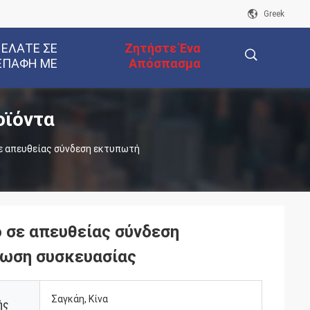
Greek
 ΕΛΆΤΕ ΣΕ
Ζητήστε Ένα
ΕΠΑΦΉ ΜΕ
Απόσπασμα
οϊόντα
描
σε απευθείας σύνδεση εκτυπωτή
述
ο σε απευθείας σύνδεση
πωση συσκευασίας
Σαγκάη, Κίνα
ής