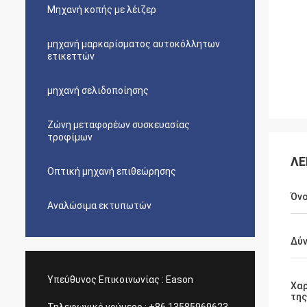
Μηχανή κοπής με λέιζερ
μηχανή μαρκαρίσματος αυτοκόλλητων
ετικεττών
μηχανή σελιδοποίησης
Ζώνη μεταφορέων συσκευασίας
τροφίμων
ΛΕ
Οπτική μηχανή επιθεώρησης
Όν
Αναλώσιμα εκτυπωτών
Δύν
Υπεύθυνος Επικοινωνίας :
Eason
Χα
της