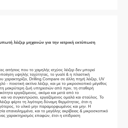
τυπωτή λέιζερ μηχανών για την ιατρική εκτύπωση
ες αιτήσεις που το χαμηλής ισχύος λέιζερ δεν μπορεί
ποίηση υψηλής ταχύτητας, το γυαλί & η πλαστική
 χαρακτηρίζει, Drilling.Compare σε άλλη πηγή λέιζερ, UV
 - ποιοτική ακτίνα λέιζερ, και με το μικροσκοπικό μέγεθος
 τη μακρύτερη ζωή υπηρεσιών από πριν, τη σταθερή
κότητα εργαζόμενος, ακόμα και μετά από το
 και να συγκεντρώσει, εργαζόμενος ομαλά και σταύλος. Το
 λέιζερ φέρτε τη λιγότερη δύναμη θερμότητας, έτσι η
ιγότερος, το υλικό μην παραμορφωμένος και μην. Η
ία επανειλημμένα, και το μεγάλης ακρίβειας & μικροσκοπικό
νένας χαρακτηρισμός επαφών, έτσι η επίδραση