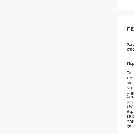
ΠΕ
Χάρ
συ
Περ
Το 
πρα
εσω
εκτ
σημ
λει
μακ
UV 
θερ
επί
σημ
χαρ