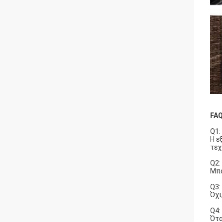
FAQ
Q1:
Η ε
τεχ
Q2:
Μπο
Q3:
Όχι
Q4:
Ότα