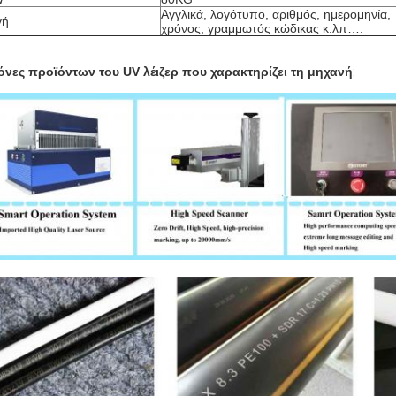
Αγγλικά, λογότυπο, αριθμός, ημερομηνία,
γή
χρόνος, γραμμωτός κώδικας κ.λπ….
όνες προϊόντων
του UV λέιζερ που χαρακτηρίζει τη μηχανή
: