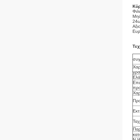
Κύρ
Φιλ
Μηά
24ω
Αξι
Ευρ
Τεχ
συγ
Χαρ
γρ
Ελά
Επα
προ
Χαρ
Προ
Εκ
Ταχ
Παρ
κατ
N.