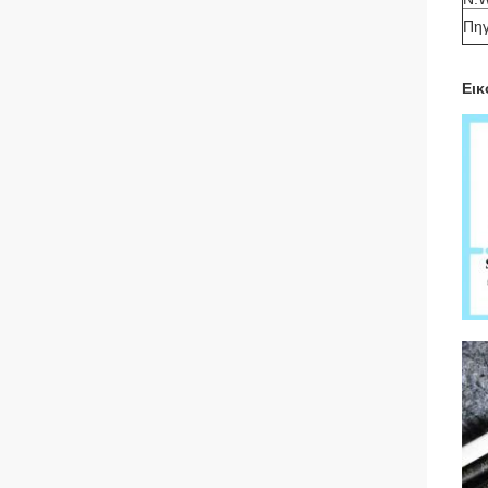
Πη
Εικ