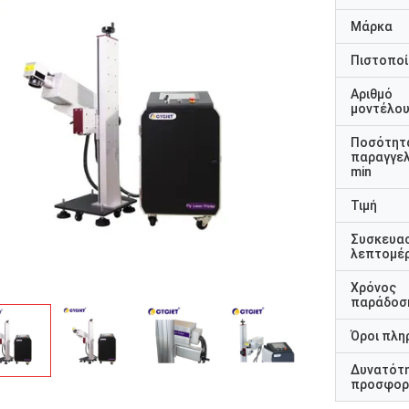
Μάρκα
Πιστοποί
Αριθμό
μοντέλο
Ποσότητ
παραγγελ
min
Τιμή
Συσκευα
λεπτομέρ
Χρόνος
παράδοσ
Όροι πλη
Δυνατότ
προσφορ