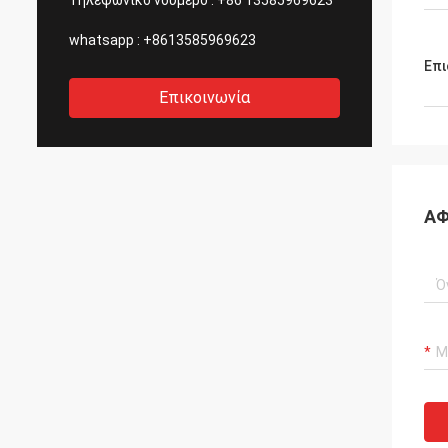
Τηλεφωνικό νούμερο :
+86 13585969623
whatsapp :
+8613585969623
Επι
Επικοινωνία
ΑΦ