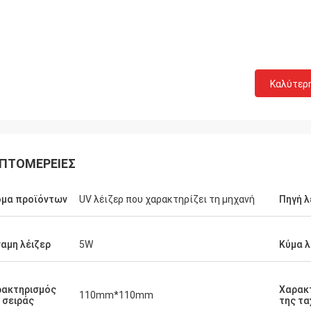
Καλύτερ
ΠΤΟΜΈΡΕΙΕΣ
ομα προϊόντων
UV λέιζερ που χαρακτηρίζει τη μηχανή
Πηγή λ
αμη λέιζερ
5W
Κύμα λ
ρακτηρισμός
Χαρακ
110mm*110mm
 σειράς
της τ