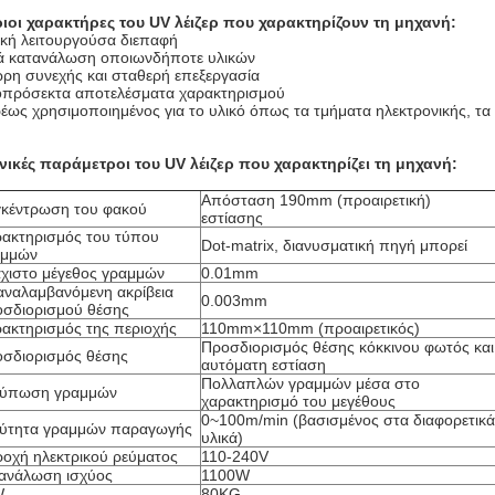
ιοι χαρακτήρες
του UV λέιζερ που χαρακτηρίζουν τη μηχανή
:
ική λειτουργούσα διεπαφή
 κατανάλωση οποιωνδήποτε υλικών
ρη συνεχής και σταθερή επεξεργασία
οπρόσεκτα αποτελέσματα χαρακτηρισμού
έως χρησιμοποιημένος για το υλικό όπως τα τμήματα ηλεκτρονικής, τα 
νικές παράμετροι
του UV λέιζερ που χαρακτηρίζει τη μηχανή
:
Απόσταση 190mm (προαιρετική)
κέντρωση του φακού
εστίασης
ακτηρισμός του τύπου
Dot-matrix, διανυσματική πηγή μπορεί
αμμών
χιστο μέγεθος γραμμών
0.01mm
ναλαμβανόμενη ακρίβεια
0.003mm
σδιορισμού θέσης
ακτηρισμός της περιοχής
110mm×110mm (προαιρετικός)
Προσδιορισμός θέσης κόκκινου φωτός και
σδιορισμός θέσης
αυτόματη εστίαση
Πολλαπλών γραμμών μέσα στο
τύπωση γραμμών
χαρακτηρισμό του μεγέθους
0~100m/min (βασισμένος στα διαφορετικά
ύτητα γραμμών παραγωγής
υλικά)
οχή ηλεκτρικού ρεύματος
110-240V
ανάλωση ισχύος
1100W
W
80KG