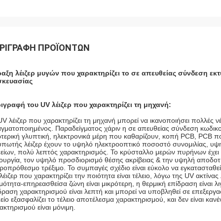
ΡΙΓΡΑΦΉ ΠΡΟΪΌΝΤΩΝ
αξη λέιζερ μυγών που χαρακτηρίζει το σε απευθείας σύνδεση εκ
σκευασίας
ιγραφή του UV λέιζερ που χαρακτηρίζει τη μηχανή:
UV λέιζερ που χαρακτηρίζει τη μηχανή μπορεί να ικανοποιήσει πολλές νέ
γματοποιημένος. Παραδείγματος χάριν η σε απευθείας σύνδεση κωδικο
τερική γλυπτική, ηλεκτρονικά μέρη που καθαρίζουν, κοπή PCB, PCB που
υπωτής λέιζερ έχουν το υψηλό ηλεκτροοπτικό ποσοστό συνομιλίας, υψηλό
είων, πολύ λεπτός χαρακτηρισμός. Το κρύσταλλο μερών πυρήνων έχει
τουργία, τον υψηλό προσδιορισμό θέσης ακρίβειας & την υψηλή αποδοτι
ροπρόθεσμο τρέξιμο. Το συμπαγές σχέδιο είναι εύκολο να εγκατασταθεί
λέιζερ που χαρακτηρίζει την ποιότητα είναι τέλειο, λόγω της UV ακτίνας
μότητα-επηρεασθείσα ζώνη είναι μικρότερη, η θερμική επίδραση είναι λ
δραση χαρακτηρισμού είναι λεπτή και μπορεί να υποβληθεί σε επεξεργασ
είο εξασφαλίζει το τέλειο αποτέλεσμα χαρακτηρισμού, και δεν είναι κα
ακτηρισμού είναι μόνιμη.