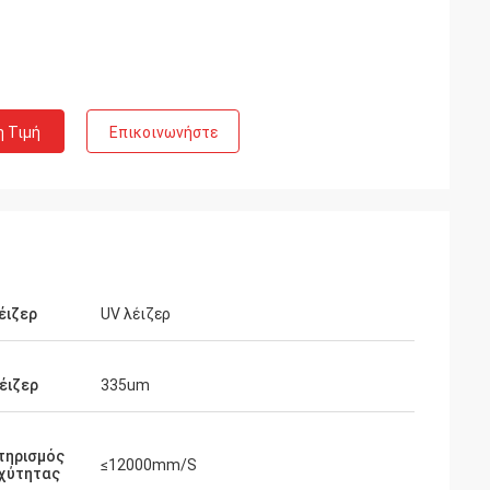
η Τιμή
Επικοινωνήστε
έιζερ
UV λέιζερ
έιζερ
335um
τηρισμός
≤12000mm/S
αχύτητας