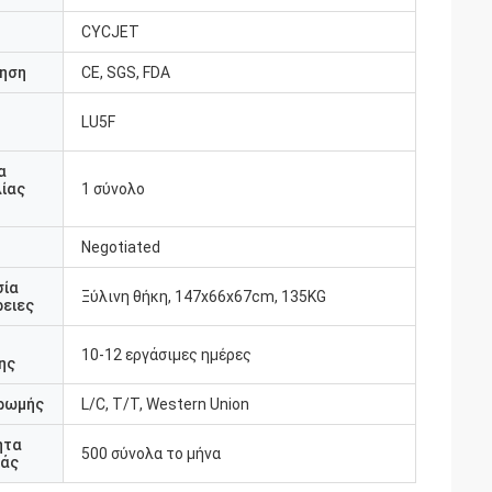
CYCJET
ηση
CE, SGS, FDA
LU5F
υ
α
ίας
1 σύνολο
Negotiated
σία
Ξύλινη θήκη, 147x66x67cm, 135KG
ειες
10-12 εργάσιμες ημέρες
ης
ρωμής
L/C, T/T, Western Union
ητα
500 σύνολα το μήνα
άς