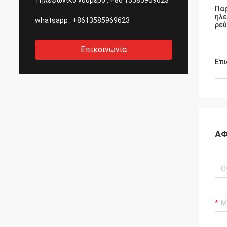
Τηλεφωνικό νούμερο :
+86 13585969623
Πα
ηλε
whatsapp :
+8613585969623
ρε
Επικοινωνία
Επι
ΑΦ