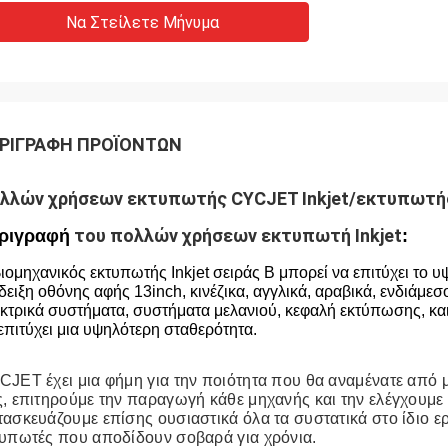
Να Στείλετε Μήνυμα
ΡΙΓΡΑΦΉ ΠΡΟΪΌΝΤΩΝ
λλών χρήσεων εκτυπωτής CYCJET Inkjet/εκτυπωτής B
 του πολλών χρήσεων εκτυπωτή Inkjet
ριγραφή
:
ιομηχανικός εκτυπωτής Inkjet σειράς Β μπορεί να επιτύχει το 
δειξη οθόνης αφής 13inch, κινέζικα, αγγλικά, αραβικά, ενδιάμεσο
κτρικά συστήματα, συστήματα μελανιού, κεφαλή εκτύπωσης, και
επιτύχει μια υψηλότερη σταθερότητα.
JET έχει μια φήμη για την ποιότητα που θα αναμένατε από μ
, επιτηρούμε την παραγωγή κάθε μηχανής και την ελέγχουμε 
ασκευάζουμε επίσης ουσιαστικά όλα τα συστατικά στο ίδιο ε
τυπωτές που αποδίδουν σοβαρά για χρόνια.