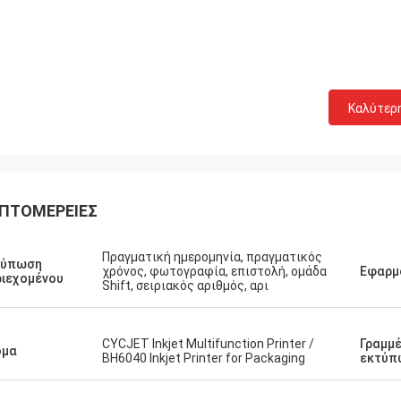
Καλύτερ
ΠΤΟΜΈΡΕΙΕΣ
Πραγματική ημερομηνία, πραγματικός
τύπωση
χρόνος, φωτογραφία, επιστολή, ομάδα
Εφαρμ
ιεχομένου
Shift, σειριακός αριθμός, αρι
CYCJET Inkjet Multifunction Printer /
Γραμμ
ομα
BH6040 Inkjet Printer for Packaging
εκτύπ