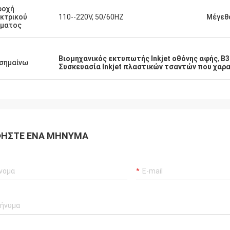
ροχή
κτρικού
110--220V, 50/60HZ
Μέγεθ
ύματος
Βιομηχανικός εκτυπωτής Inkjet οθόνης αφής
,
B3
σημαίνω
Συσκευασία Inkjet πλαστικών τσαντών που χαρ
ΉΣΤΕ ΈΝΑ ΜΉΝΥΜΑ