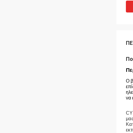
ΠΕ
Πο
Πε
Ο β
επί
ηλε
να 
CYC
μας
Κατ
εκ