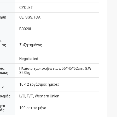
CYCJET
ηση
CE, SGS, FDA
B3020i
υ
α
ίας
Συζητημένος
Negotiated
σία
Πλαίσιο χαρτοκιβωτίων, 56*45*62cm, G.W
ειες
32.0kg
10-12 εργάσιμες ημέρες
ης
ρωμής
L/C, T/T, Western Union
ητα
100 σετ το μήνα
άς