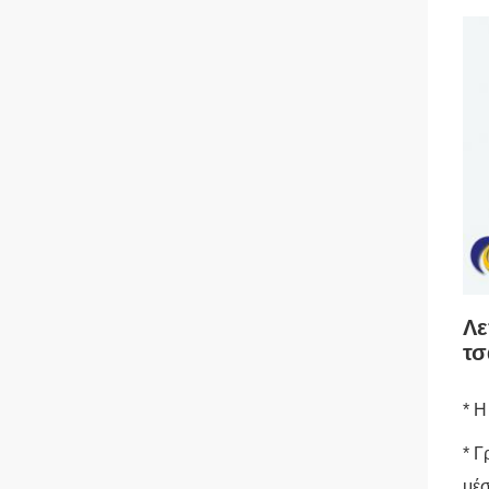
Λε
τσ
* Η
* Γ
μέ