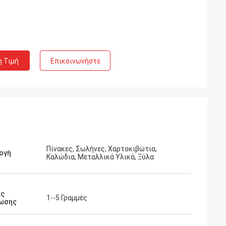
η Τιμή
Επικοινωνήστε
Πίνακες, Σωλήνες, Χαρτοκιβώτια,
ογή
Καλώδια, Μεταλλικά Υλικά, Ξύλα
ές
1--5 Γραμμές
ωσης