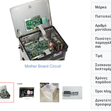
Μάρκα
Πιστοποί
Αριθμό
μοντέλο
Ποσότητ
παραγγελ
min
Τιμή
Συσκευα
λεπτομέρ
Χρόνος
παράδοσ
Όροι πλη
Δυνατότ
προσφορ