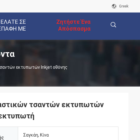
Greek
 ΕΛΆΤΕ ΣΕ
Ζητήστε Ένα
ΕΠΑΦΉ ΜΕ
Απόσπασμα
όντα
描
τσαντών εκτυπωτών Inkjet οθόνης
述
πλαστικών τσαντών εκτυπωτών
ν εκτυπωτή
Σαγκάη, Κίνα
ής