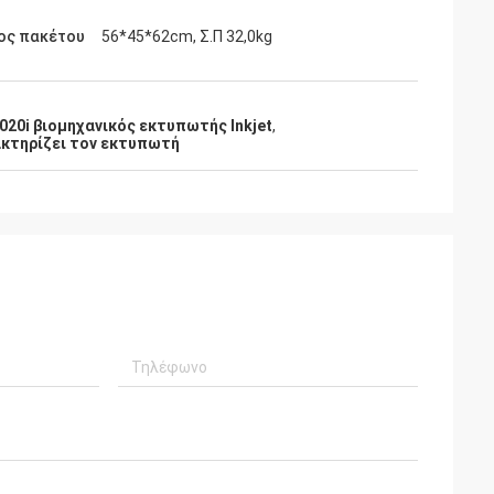
ος πακέτου
56*45*62cm, Σ.Π 32,0kg
020i βιομηχανικός εκτυπωτής Inkjet
,
ακτηρίζει τον εκτυπωτή