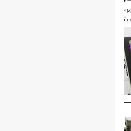
* Μ
άπε