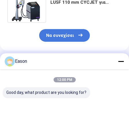
LU5F 110 mm CYCJET για
ηλεκτρονική εκτύπωση
σωλήνων HDPE PP
Να συνεχίσει
Συνιστώμενα Προϊόντα
Eason
12:00 PM
Good day, what product are you looking for?
Ηλεκτρονικό
CYCJET 5W Fly UV
7000mm/s Μη
εξοπλισμό
Laser Marking
κωδικοποίησ
σήμανσης με λέιζερ
Machine για
λέιζερ Fly Las