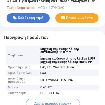
CYCJET για ηλεκτρονική εκτύπωση σωλήνων HDPE
PP
Τιμή：Negotiated
MOQ：1 ΣΥΝΟΛΟ
Καλύτερη τιμή
Επικοινωνήστε
Περιγραφή Προϊόντων
Μηχανή σήμανσης λέιζερ
εκτύπωσης 110 mm
,
Υψηλό φως
,
μηχανή κωδικοποίησης λέιζερ LU5F
μηχανή σήμανσης λέιζερ HDPE PP
Όροι πληρωμής
L/C, T/T, Western Union
Αριθμό μοντέλου
LU3F
Δυνατότητα
500 ΣΥΝΟΛΑ ΤΟ ΜΗΝΑ
προσφοράς
Μάρκα
CYCJET
Πιστοποίηση
CE, SGS, FDA
Δείτε περισσότερων