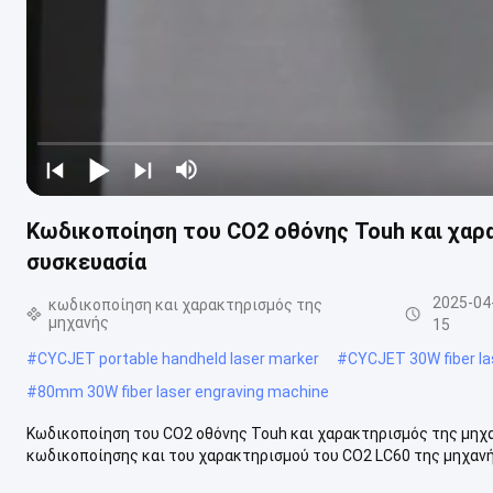
Κωδικοποίηση του CO2 οθόνης Touh και χαρα
συσκευασία
2025-04
κωδικοποίηση και χαρακτηρισμός της
μηχανής
15
#
CYCJET portable handheld laser marker
#
CYCJET 30W fiber la
#
80mm 30W fiber laser engraving machine
Κωδικοποίηση του CO2 οθόνης Touh και χαρακτηρισμός της μηχα
κωδικοποίησης και του χαρακτηρισμού του CO2 LC60 της μηχανής