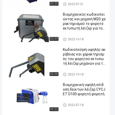
κωδικοποίηση και χαρακτηρ
00:35
2022-07-21
ισμός της μηχανής
Βιομηχανικός κωδικοποι
ώντας και μηχανή M20 χα
ρακτηρισμού το φορητό
εκτυπωτή λέιζερ για το σ
ημάδι ροδών
κωδικοποίηση και χαρακτηρ
00:09
2022-10-18
ισμός της μηχανής
Κωδικοποίηση υψηλής ακ
ρίβειας και χαρακτηρισμ
ός του φορητού εκτυπω
τή λέιζερ μηχανών για τη
ρόδα
κωδικοποίηση και χαρακτηρ
00:08
2022-10-18
ισμός της μηχανής
Βιομηχανική υψηλή επίδ
οση δεικτών λέιζερ CYCJ
ET D100 φορητή φορητή
κωδικοποίηση και χαρακτηρ
2022-07-18
ισμός της μηχανής
00:22