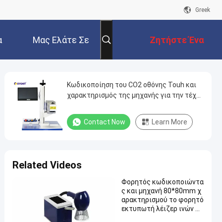
Greek
α
Μας Ελάτε Σε
Ζητήστε Ένα
Επαφή Με
Απόσπασμα
Κωδικοποίηση του CO2 οθόνης Touh και
χαρακτηρισμός της μηχανής για την τέχνη
και τη συσκευασία
Contact Now
Learn More
Related Videos
Φορητός κωδικοποιώντα
ς και μηχανή 80*80mm χ
αρακτηρισμού το φορητό
εκτυπωτή λέιζερ ινών M
20