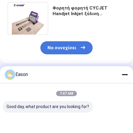
Φορητή φορητή CYCJET
Handjet Inkjet ξύλινη
περίπτωση εκτυπωτών αριθμού
batch εκτυπωτών
Να συνεχίσει
Συνιστώμενα Προϊόντα
Eason
7:47 AM
Good day, what product are you looking for?
Σύνθετο σχεδιασμό
Υποστήριξη QR
Σύνθετη Υπερ