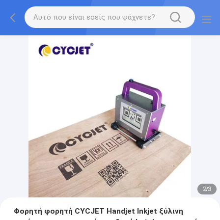
2
/
3
Φορητή φορητή CYCJET Handjet Inkjet ξύλινη