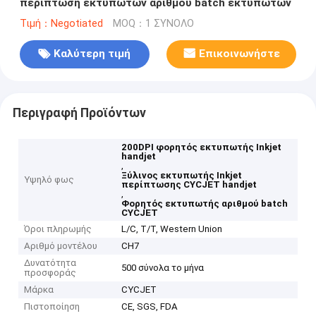
περίπτωση εκτυπωτών αριθμού batch εκτυπωτών
Τιμή：Negotiated
MOQ：1 ΣΥΝΟΛΟ
Καλύτερη τιμή
Επικοινωνήστε
Περιγραφή Προϊόντων
200DPI φορητός εκτυπωτής Inkjet
handjet
,
Ξύλινος εκτυπωτής Inkjet
Υψηλό φως
περίπτωσης CYCJET handjet
,
Φορητός εκτυπωτής αριθμού batch
CYCJET
Όροι πληρωμής
L/C, T/T, Western Union
Αριθμό μοντέλου
CH7
Δυνατότητα
500 σύνολα το μήνα
προσφοράς
Μάρκα
CYCJET
Πιστοποίηση
CE, SGS, FDA