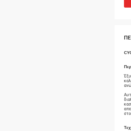
ΠΕ
CYC
Περ
Έξυ
καλ
ανώ
Αυτ
δια
κασ
απε
στο
Τεχ