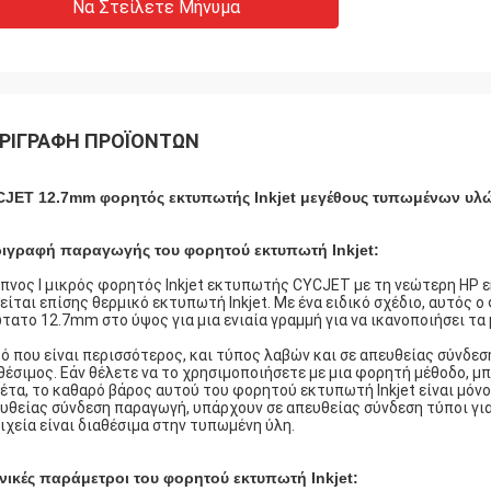
Να Στείλετε Μήνυμα
ΡΙΓΡΑΦΉ ΠΡΟΪΌΝΤΩΝ
JET 12.7mm φορητός εκτυπωτής Inkjet μεγέθους τυπωμένων υλών
ιγραφή παραγωγής του φορητού εκτυπωτή Inkjet:
πνος Ι μικρός φορητός Inkjet εκτυπωτής CYCJET με τη νεώτερη HP ε
είται επίσης θερμικό εκτυπωτή Inkjet. Με ένα ειδικό σχέδιο, αυτός 
τατο 12.7mm στο ύψος για μια ενιαία γραμμή για να ικανοποιήσει τ
ό που είναι περισσότερος, και τύπος λαβών και σε απευθείας σύνδεσ
θέσιμος. Εάν θέλετε να το χρησιμοποιήσετε με μια φορητή μέθοδο, μπ
έτα, το καθαρό βάρος αυτού του φορητού εκτυπωτή Inkjet είναι μόνο 
υθείας σύνδεση παραγωγή, υπάρχουν σε απευθείας σύνδεση τύποι για
ιχεία είναι διαθέσιμα στην τυπωμένη ύλη.
νικές παράμετροι του φορητού εκτυπωτή Inkjet: