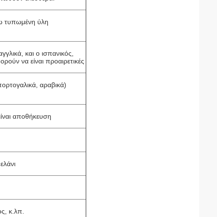
τω τυπωμένη ύλη
γγλικά, και ο ισπανικός,
ορούν να είναι προαιρετικές
 πορτογαλικά, αραβικά)
είναι αποθήκευση
ελάνι
ς, κ.λπ.