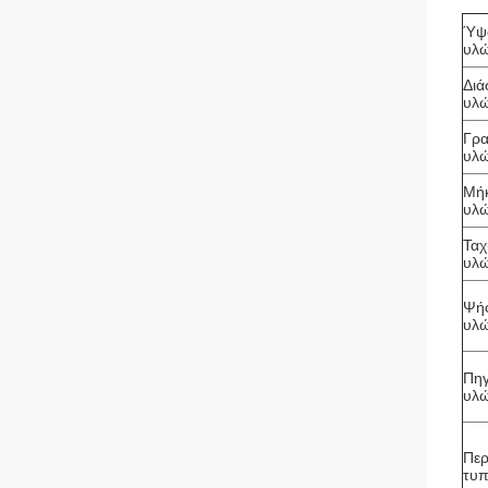
Ύψ
υλ
Διά
υλ
Γρ
υλ
Μή
υλ
Ταχ
υλ
Ψή
υλ
Πη
υλ
Περ
τυπ