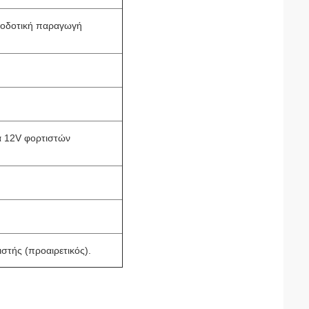
αποδοτική παραγωγή
α 12V φορτιστών
στής (προαιρετικός).