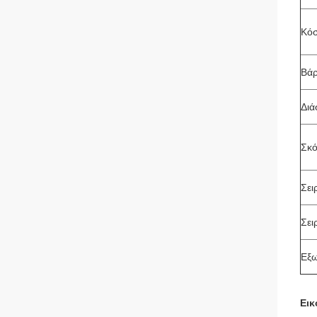
Κόσ
Βάρ
Διά
Σκ
Σει
Σει
Εξω
Εικ