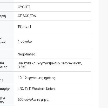
CYCJET
ηση
CE,SGS,FDA
Έξυπνο Ι
υ
α
ίας
1 σύνολο
Negotiated
σία
Βαλίτσα και χαρτοκιβώτιο, 36x24x20cm,
ειες
3.5KG
10-12 εργάσιμες ημέρες
ης
ρωμής
L/C, T/T, Western Union
ητα
500 σύνολα το μήνα
άς