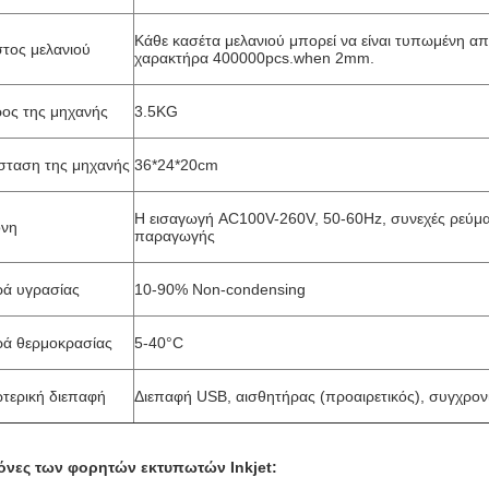
Κάθε κασέτα μελανιού μπορεί να είναι τυπωμένη 
τος μελανιού
χαρακτήρα 400000pcs.when 2mm.
ος της μηχανής
3.5KG
σταση της μηχανής
36*24*20cm
Η εισαγωγή AC100V-260V, 50-60Hz, συνεχές ρεύμ
όνη
παραγωγής
ρά υγρασίας
10-90% Non-condensing
ρά θερμοκρασίας
5-40°C
τερική διεπαφή
Διεπαφή USB, αισθητήρας (προαιρετικός), συγχρονι
όνες των φορητών εκτυπωτών Inkjet: