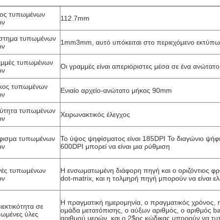
ος τυπωμένων
112.7mm
ών
στημα τυπωμένων
1mm3mm, αυτό υπόκειται στο περιεχόμενο εκτύπω
ών
αμμές τυπωμένων
Οι γραμμές είναι απεριόριστες μέσα σε ένα ανώτα
ών
κος τυπωμένων
Ενιαίο αρχείο-ανώτατο μήκος 90mm
ών
ύτητα τυπωμένων
Χειρωνακτικός έλεγχος
ών
φισμα τυπωμένων
Το ύψος ψηφίσματος είναι 185DPI Το διαγώνιο ψήφ
ών
600DPI μπορεί να είναι μια ρύθμιση
γές τυπωμένων
Η ενσωματωμένη διάφορη πηγή και ο οριζόντιος φρ
ών
dot-matrix, και η τολμηρή πηγή μπορούν να είναι ε
Η πραγματική ημερομηνία, ο πραγματικός χρόνος, 
ιεκτικότητα σε
ομάδα μετατόπισης, ο αύξων αριθμός, ο αριθμός b
ωμένες ύλες
αριθμού μερών, και ο 2$ος κώδικας μπορούν να τ