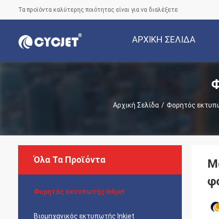
Τα προϊόντα καλύτερης ποιότητας είναι για να διαλέξετε
ΑΡΧΙΚΉ ΣΕΛΊΔΑ
Φ
Αρχική Σελίδα
/
Φορητός εκτυπω
Όλα Τα Προϊόντα
Μ
φ
Φορητός εκτυπωτής Inkjet
Βιομηχανικός εκτυπωτής Inkjet