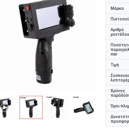
Μάρκα
Πιστοποί
Αριθμό
μοντέλο
Ποσότητ
παραγγελ
min
Τιμή
Συσκευα
λεπτομέρ
Χρόνος
παράδοσ
Όροι πλη
Δυνατότ
προσφορ