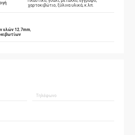
Πλαστικό, γυαλί, μέταλλο, έγγραφο,
ογή
χαρτοκιβώτιο, ξύλινα υλικά, κ.λπ.
ν υλών 12.7mm
,
τοκιβωτίων