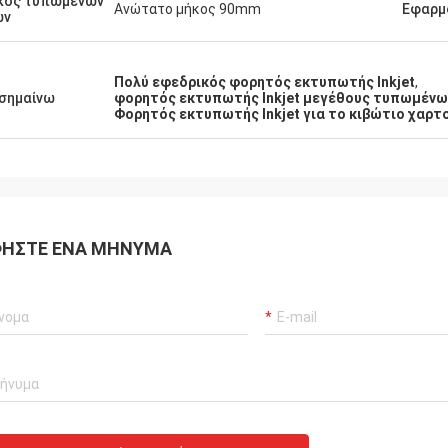
κος τυπωμένων
Ανώτατο μήκος 90mm
Εφαρμ
ών
Πολύ εφεδρικός φορητός εκτυπωτής Inkjet
,
σημαίνω
φορητός εκτυπωτής Inkjet μεγέθους τυπωμένω
Φορητός εκτυπωτής Inkjet για το κιβώτιο χαρ
ΉΣΤΕ ΈΝΑ ΜΉΝΥΜΑ