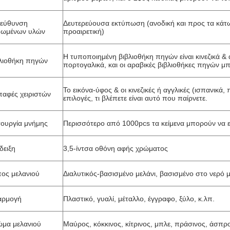
τεύθυνση
Δευτερεύουσα εκτύπωση (ανοδική και προς τα κά
πωμένων υλών
προαιρετική)
Η τυποποιημένη βιβλιοθήκη πηγών είναι κινεζικά & α
λιοθήκη πηγών
πορτογαλικά, και οι αραβικές βιβλιοθήκες πηγών μπ
Το εικόνα-ύφος & οι κινεζικές ή αγγλικές (ισπανικά,
παφές χειριστών
επιλογές, τι βλέπετε είναι αυτό που παίρνετε.
τουργία μνήμης
Περισσότερο από 1000pcs τα κείμενα μπορούν να 
δειξη
3,5-ίντσα οθόνη αφής χρώματος
ος μελανιού
Διαλυτικός-βασισμένο μελάνι, βασισμένο στο νερό μ
αρμογή
Πλαστικό, γυαλί, μέταλλο, έγγραφο, ξύλο, κ.λπ.
μα μελανιού
Μαύρος, κόκκινος, κίτρινος, μπλε, πράσινος, άσπρο