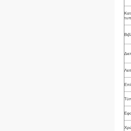
Κα
τυ
Βιβ
Διε
Λει
Επί
Τύπ
Εφ
Χρώ