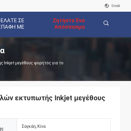
Greek
 ΕΛΆΤΕ ΣΕ
Ζητήστε Ένα
ΕΠΑΦΉ ΜΕ
Απόσπασμα
τα
描
Inkjet μεγέθους φορητός για το
述
ών εκτυπωτής Inkjet μεγέθους
Σαγκάη, Κίνα
ής