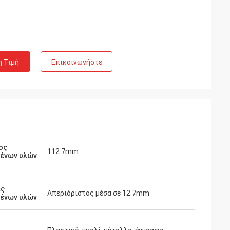
η Τιμή
Επικοινωνήστε
ος
112.7mm
ένων υλών
ές
Απεριόριστος μέσα σε 12.7mm
ένων υλών