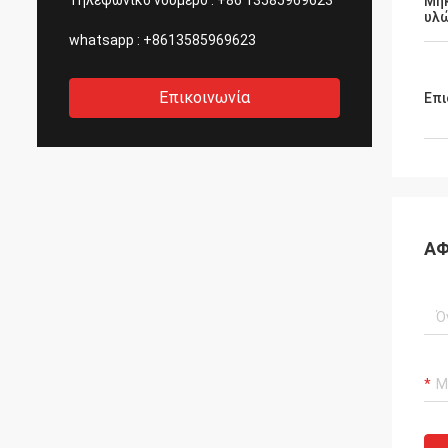
Τηλεφωνικό νούμερο :
+86 13585969623
Μή
υλ
whatsapp :
+8613585969623
Επικοινωνία
Επι
ΑΦ