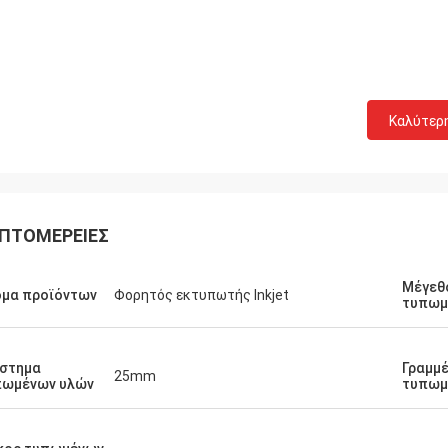
Καλύτερ
ΠΤΟΜΈΡΕΙΕΣ
Μέγεθ
ομα προϊόντων
Φορητός εκτυπωτής Inkjet
τυπωμ
άστημα
Γραμμ
25mm
πωμένων υλών
τυπωμ