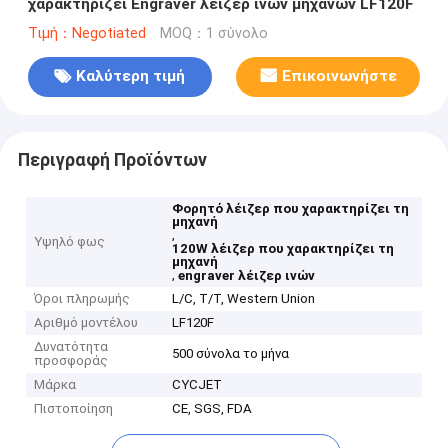
χαρακτηρίζει Engraver λέιζερ ινών μηχανών LF120F
Τιμή：Negotiated
MOQ：1 σύνολο
Καλύτερη τιμή
Επικοινωνήστε
Περιγραφή Προϊόντων
Φορητό λέιζερ που χαρακτηρίζει τη
μηχανή
,
Υψηλό φως
120W λέιζερ που χαρακτηρίζει τη
μηχανή
,
engraver λέιζερ ινών
Όροι πληρωμής
L/C, T/T, Western Union
Αριθμό μοντέλου
LF120F
Δυνατότητα
500 σύνολα το μήνα
προσφοράς
Μάρκα
CYCJET
Πιστοποίηση
CE, SGS, FDA