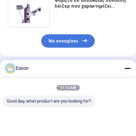
Φορητό σε απευθείας σύνδεση
λέιζερ που χαρακτηρίζει
Engraver λέιζερ ινών μηχανών
LF120F
Να συνεχίσει
Συνιστώμενα Προϊόντα
Eason
11:13 AM
Good day, what product are you looking for?
Ηλεκτρονικό
CYCJET 5W Fly UV
7000mm/s Μη
εξοπλισμό
Laser Marking
κωδικοποίησ