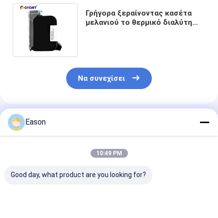
Γρήγορα ξεραίνοντας κασέτα
μελανιού το θερμικό διαλύτη
εκτυπωτών TIJ Inkjet που
βασίζεται για
Να συνεχίσει
Συνιστώμενα Προϊόντα
Eason
10:49 PM
Good day, what product are you looking for?
Paper Red Printer
Προσαρμόσιμο Xaar
Κεφάλι εκτύ