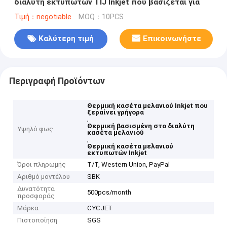
διαλύτη εκτυπωτών TIJ Inkjet που βασίζεται για
Τιμή：negotiable
MOQ：10PCS
Καλύτερη τιμή
Επικοινωνήστε
Περιγραφή Προϊόντων
Θερμική κασέτα μελανιού Inkjet που
ξεραίνει γρήγορα
,
Θερμική βασισμένη στο διαλύτη
Υψηλό φως
κασέτα μελανιού
,
Θερμική κασέτα μελανιού
εκτυπωτών Inkjet
Όροι πληρωμής
T/T, Western Union, PayPal
Αριθμό μοντέλου
SBK
Δυνατότητα
500pcs/month
προσφοράς
Μάρκα
CYCJET
Πιστοποίηση
SGS