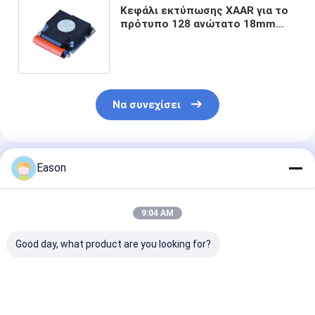
Κεφάλι εκτύπωσης XAAR για το
πρότυπο 128 ανώτατο 18mm
μέγεθος πηγών μηχανών
εκτύπωσης Inkjet
Να συνεχίσει
Συνιστώμενα Προϊόντα
Eason
9:04 AM
Good day, what product are you looking for?
Paper Red Printer
Προσαρμόσιμο Xaar
Xaar 128 κεφά