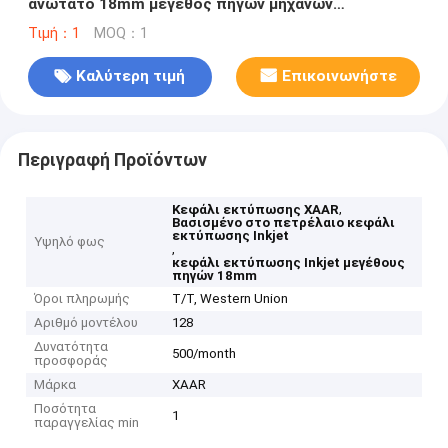
ανώτατο 18mm μέγεθος πηγών μηχανών
εκτύπωσης Inkjet
Τιμή：1
MOQ：1
Καλύτερη τιμή
Επικοινωνήστε
Περιγραφή Προϊόντων
,
Κεφάλι εκτύπωσης XAAR
Βασισμένο στο πετρέλαιο κεφάλι
εκτύπωσης Inkjet
Υψηλό φως
,
κεφάλι εκτύπωσης Inkjet μεγέθους
πηγών 18mm
Όροι πληρωμής
T/T, Western Union
Αριθμό μοντέλου
128
Δυνατότητα
500/month
προσφοράς
Μάρκα
XAAR
Ποσότητα
1
παραγγελίας min